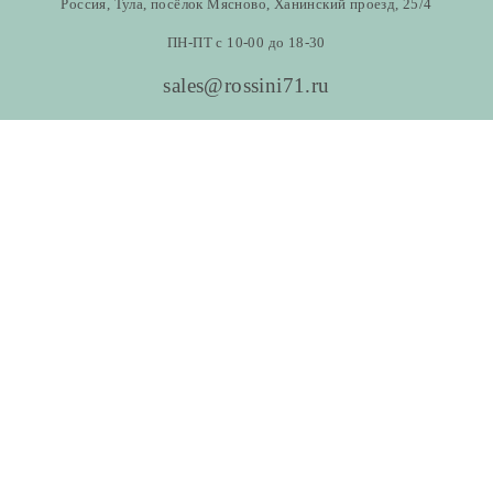
Россия, Тула, посёлок Мясново, Ханинский проезд, 25/4
ПН-ПТ с 10-00 до 18-30
sales@rossini71.ru