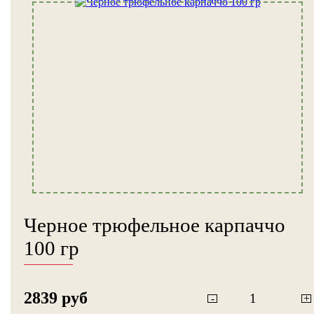
Черное трюфельное карпаччо
100 гр
2839 руб
-
+