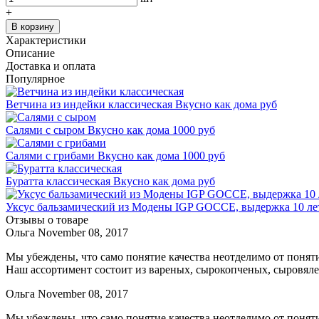
+
В корзину
Характеристики
Описание
Доставка и оплата
Популярное
Ветчина из индейки классическая
Вкусно как дома
руб
Салями с сыром
Вкусно как дома
1000 руб
Салями с грибами
Вкусно как дома
1000 руб
Буратта классическая
Вкусно как дома
руб
Уксус бальзамический из Модены IGP GOCCE, выдержка 10 лет, 
Отзывы о товаре
Ольга
November 08, 2017
Мы убеждены, что само понятие качества неотделимо от поняти
Наш ассортимент состоит из вареных, сырокопченых, сыровяле
Ольга
November 08, 2017
Мы убеждены, что само понятие качества неотделимо от поняти