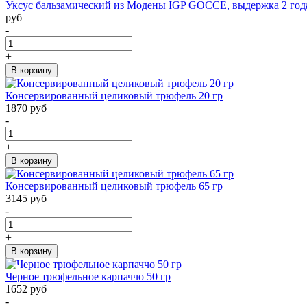
Уксус бальзамический из Модены IGP GOCCE, выдержка 2 года
руб
-
+
В корзину
Консервированный целиковый трюфель 20 гр
1870 руб
-
+
В корзину
Консервированный целиковый трюфель 65 гр
3145 руб
-
+
В корзину
Черное трюфельное карпаччо 50 гр
1652 руб
-