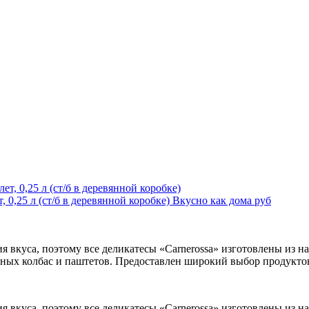
0,25 л (ст/б в деревянной коробке)
Вкусно как дома
руб
я вкуса, поэтому все деликатесы «Carnerossa» изготовлены из 
ных колбас и паштетов. Предоставлен широкий выбор продуктов
я вкуса, поэтому все деликатесы «Carnerossa» изготовлены из 